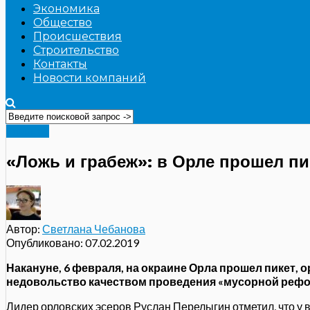
Экономика
Общество
Происшествия
Строительство
Контакты
Новости компаний
Главное
«Ложь и грабеж»: в Орле прошел п
Автор:
Светлана Чебанова
Опубликовано:
07.02.2019
Накануне, 6 февраля, на окраине Орла прошел пикет
недовольство качеством проведения «мусорной реформ
Лидер орловских эсеров Руслан Перелыгин отметил, что у 