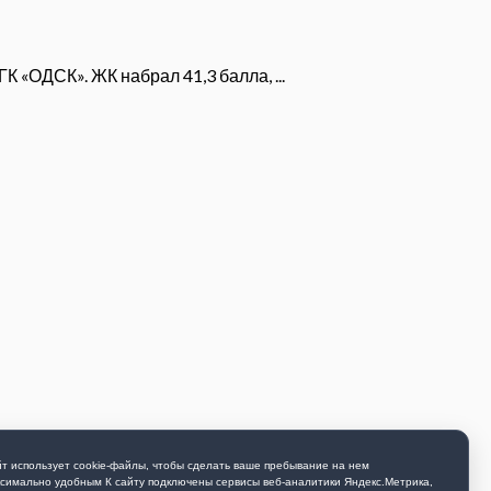
 «ОДСК». ЖК набрал 41,3 балла, ...
т использует cookie-файлы, чтобы сделать ваше пребывание на нем
симально удобным К cайту подключены сервисы веб-аналитики Яндекс.Метрика,