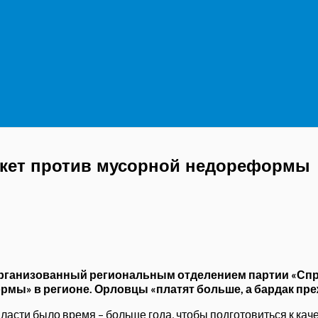
икет против мусорной недореформы
, организованный региональным отделением партии «Сп
ы» в регионе. Орловцы «платят больше, а бардак преж
власти было время – больше года, чтобы подготовиться к ка