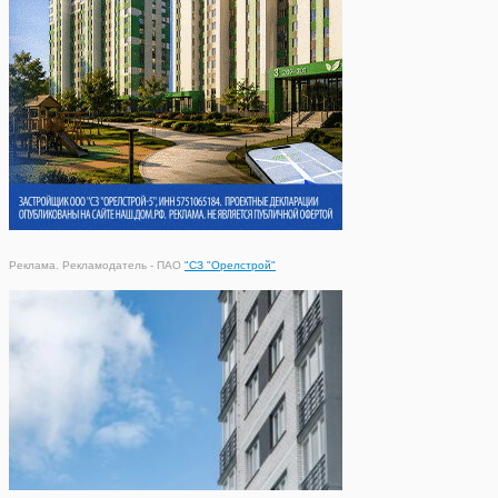
Реклама. Рекламодатель - ПАО
"СЗ "Орелстрой"