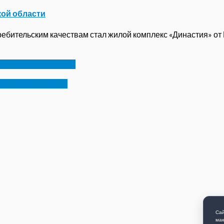
кой области
бительским качествам стал жилой комплекс «Династия» от ГК
ся Путину на РЖД
го микрорайона
Сай
мак