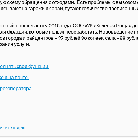
ую схему обращения с отходами. Есть проблемы с вывозом о
ыписывают на гаражи и сараи, путают количество прописанн
который прошел летом 2018 года. ООО «УК «Зеленая Роща» д
для фракций, которые нельзя переработать. Нововведение п
мов города и райцентров – 97 рублей 8о копеек, села – 88 ру
зания услуги.
полнять свои функции
е и на почте
 регоператора
икет
,
яндекс