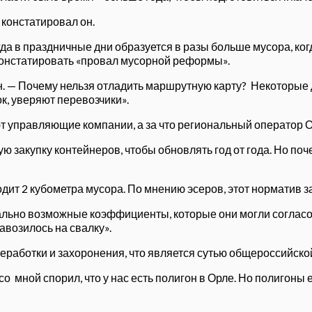
 констатировал он.
гда в праздничные дни образуется в разы больше мусора, ко
 констатировать «провал мусорной реформы».
н. — Почему нельзя отладить маршрутную карту? Некоторые 
, уверяют перевозчики».
ают управляющие компании, а за что региональный оператор 
ую закупку контейнеров, чтобы обновлять год от года. Но п
одит 2 кубометра мусора. По мнению эсеров, этот норматив 
имально возможные коэффициенты, которые они могли соглас
авозилось на свалку».
ереработки и захоронения, что является сутью общероссийс
 со мной спорил, что у нас есть полигон в Орле. Но полигоны 