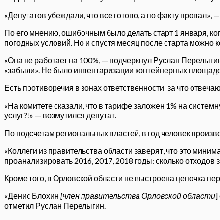
«Депутатов убеждали, что все готово, а по факту провал», —
По его мнению, ошибочным было делать старт 1 января, ко
погодных условий. Но и спустя месяц после старта можно
«Она не работает на 100%, — подчеркнул Руслан Перелыги
«забыли». Не было инвентаризации контейнерных площадок
Есть противоречия в зонах ответственности: за что отвеч
«На комитете сказали, что в тарифе заложен 1% на системн
услуг?!» — возмутился депутат.
По подсчетам региональных властей, в год человек произв
«Коллеги из правительства области заверят, что это мин
проанализировать 2016, 2017, 2018 годы: сколько отходов з
Кроме того, в Орловской области не выстроена цепочка п
«Денис Блохин
[член правительства Орловской области
]
отметил Руслан Перелыгин.