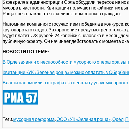
5 февраля в администрации Орла обсудили переход на нов
мусора в частности. Квитанции получают покойники, их в
Роща» не справляются с количеством звонков граждан.
Напомним, компания с госучастием победила в конкурсе, 
круговорота отходов. Захоронение предусмотрено только 
будут платить 78 рублей 24 копейки с человека в месяц, до
публичную оферту. Он начинает действовать с момента ока
НОВОСТИ ПО ТЕМЕ:
В Орле заявили о неспособности мусорного оператора вы
Квитанции «УК «Зеленая роща» можно оплатить в Сбербанк
Власти напомнили о штрафах за неоплату услуг мусорного
Теги:
мусорная реформа
,
ООО «УК «Зеленая роща»
,
Орёл
,
П