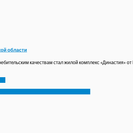
кой области
бительским качествам стал жилой комплекс «Династия» от ГК
ей
создавать не только для инвалидов