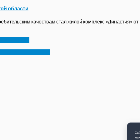
кой области
бительским качествам стал жилой комплекс «Династия» от ГК
ёную рощу»
знакомой компании
Сай
мак