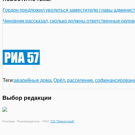
Гордон предложил уволиться заместителю главы админис
Чиновник рассказал, сколько должны ответственные орлов
Теги:
аварийные дома
,
Орёл
,
расселение
,
софинансирован
Выбор редакции
Реклама. Рекламодатель - ПАО
"СЗ "Орелстрой"