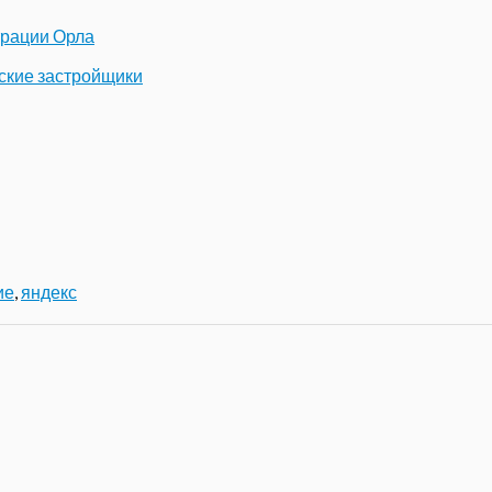
трации Орла
ские застройщики
ие
,
яндекс