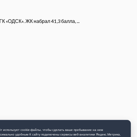
 «ОДСК». ЖК набрал 41,3 балла, ...
т использует cookie-файлы, чтобы сделать ваше пребывание на нем
симально удобным К cайту подключены сервисы веб-аналитики Яндекс.Метрика,