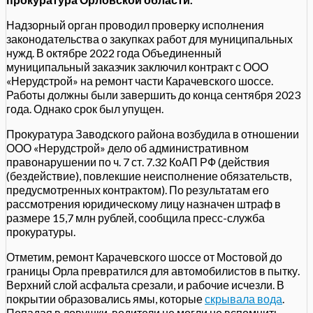
Надзорный орган проводил проверку исполнения
законодательства о закупках работ для муниципальных
нужд. В октябре 2022 года Объединенный
муниципальный заказчик заключил контракт с ООО
«Нерудстрой» на ремонт части Карачевского шоссе.
Работы должны были завершить до конца сентября 2023
года. Однако срок был упущен.
Прокуратура Заводского района возбудила в отношении
ООО «Нерудстрой» дело об административном
правонарушении по ч. 7 ст. 7.32 КоАП РФ (действия
(бездействие), повлекшие неисполнение обязательств,
предусмотренных контрактом). По результатам его
рассмотрения юридическому лицу назначен штраф в
размере 15,7 млн рублей, сообщила пресс-служба
прокуратуры.
Отметим, ремонт Карачевского шоссе от Мостовой до
границы Орла превратился для автомобилистов в пытку.
Верхний слой асфальта срезали, и рабочие исчезли. В
покрытии образовались ямы, которые
скрывала вода
.
Попадая в ловушки, водители не могли не вспомнить