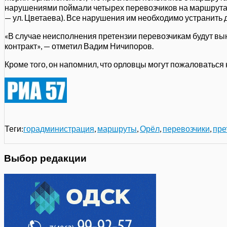
нарушениями поймали четырех перевозчиков на маршрута
— ул. Цветаева). Все нарушения им необходимо устранить д
«В случае неисполнения претензии перевозчикам будут вын
контракт», — отметил Вадим Ничипоров.
Кроме того, он напомнил, что орловцы могут пожаловаться
Теги:
горадминистрация
,
маршруты
,
Орёл
,
перевозчики
,
пре
Выбор редакции