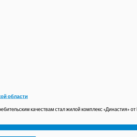
кой области
бительским качествам стал жилой комплекс «Династия» от ГК
е безопасности дорожного движения» потратили п