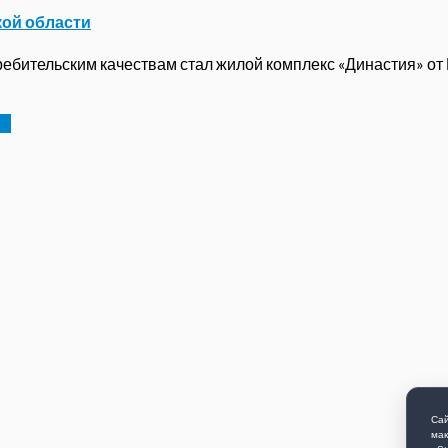
кой области
бительским качествам стал жилой комплекс «Династия» от ГК
ку
Сай
мак