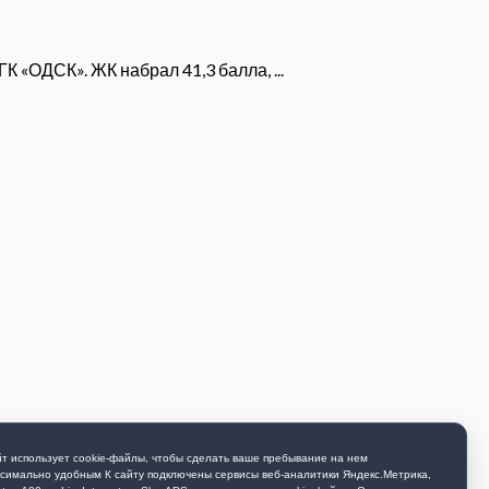
 «ОДСК». ЖК набрал 41,3 балла, ...
т использует cookie-файлы, чтобы сделать ваше пребывание на нем
симально удобным К cайту подключены сервисы веб-аналитики Яндекс.Метрика,