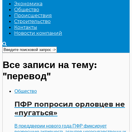
Экономика
Общество
Происшествия
Строительство
Контакты
Новости компаний
Все записи на тему:
"перевод"
Общество
ПФР попросил орловцев не
«пугаться»
В преддверии нового года ПФР фиксирует
возросшую активность агентов негосударственных