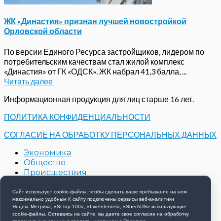
ЖК «Династия» признан лучшей новостройкой
Орловской области
По версии Единого Ресурса застройщиков, лидером по
потребительским качествам стал жилой комплекс
«Династия» от ГК «ОДСК». ЖК набрал 41,3 балла, ...
Читать далее
Информационная продукция для лиц старше 16 лет.
ПОЛИТИКА КОНФИДЕНЦИАЛЬНОСТИ
СОГЛАСИЕ НА ОБРАБОТКУ ПЕРСОНАЛЬНЫХ ДАННЫХ
Экономика
Общество
Происшествия
Строительство
Контакты
Сайт использует cookie-файлы, чтобы сделать ваше пребывание на нем
максимально удобным К cайту подключены сервисы веб-аналитики
Новости компаний
Яндекс.Метрика, «St.top.100», «LiveInternet», «SberADS» использующиe
cookie-файлы. Оставаясь на сайте, вы даете свое согласие на обработку
Copyright © 2026 РИА 57 - Все права защищены