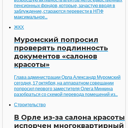
пенсионных фондов, которые, зачастую вводя в
заблуждение, стараются перевести в НПФ
максимальное...
ЖКХ
Муромский попросил
проверять подлинность
документов «салонов
красоты»
Глава администрации Орла Александр Муромский
сегодня, 17 октября, на аппаратном совещании
попросил первого заместителя Олега Минкина
разобраться со схемой перевода помещений из...
Строительство
В Орле из-за салона красоты
испорчен многоквартирный