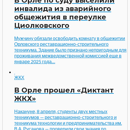
В Орле по суду выселили
инвалида из аварийного
общежития в переулке
Циолковского
Мужчину обязали освободить комнату в общежитии
Орловского реставрационно-строительного
техникума. Здание было признано непригодным для
проживания межведомственной комиссией еще в
январе 2025 года....
ЖКХ
В Орле прошел «Диктант
ЖКХ»
Накануне, 8 апреля, студенты двух местных
техникумов — реставрационно-строительного и
техникума технологии и предпринимательства им.
В.А. Русанова — проверили свои знания по...