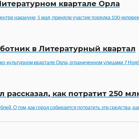
Литературном квартале Орла
ентре накануне, 5 мая, приняли участие порядка 100 челове
ботник в Литературный квартал
о-культурном квартале Орла, ограниченном улицами 7 Ноябр
 рассказал, как потратит 250 мл
лей. О том, как город собирается потратить эти средства, р