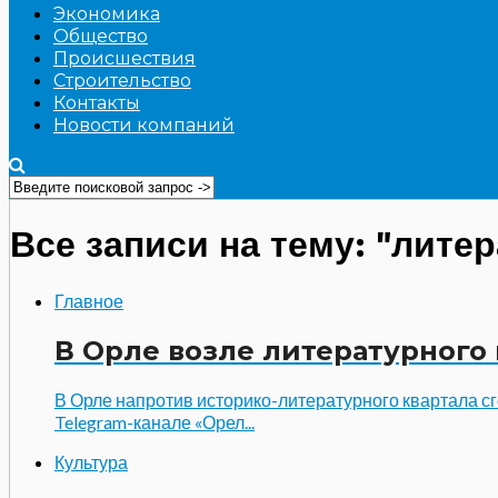
Экономика
Общество
Происшествия
Строительство
Контакты
Новости компаний
Все записи на тему: "лите
Главное
В Орле возле литературного 
В Орле напротив историко-литературного квартала с
Telegram-канале «Орел...
Культура