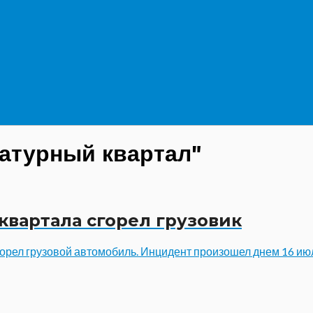
ратурный квартал"
квартала сгорел грузовик
горел грузовой автомобиль. Инцидент произошел днем 16 ию