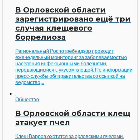
В Орловской области
зарегистрировано ещё три
случая клещевого
боррелиоза
Региональный Роспотребнадзор проводит
еженедельный мониторинг за заболеваемостью
населения инфекционными болезнями,
передающимися с укусом клещей. По информации
пресс-службы облправительства со ссылкой на
ведомство,...
Общество
В Орловской области клещ
атакует пчел
Клещ Варроа охотится за орловскими пчелами.