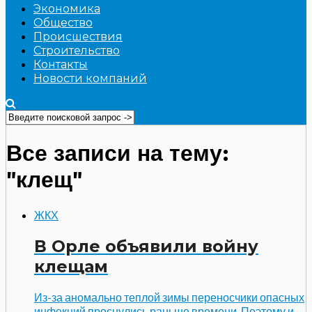
Экономика
Общество
Происшествия
Строительство
Контакты
Новости компаний
Все записи на тему:
"клещ"
ЖКХ
В Орле объявили войну
клещам
Из-за аномально теплой зимы переносчики опасных
инфекций проснулись раньше времени. Поэтому и