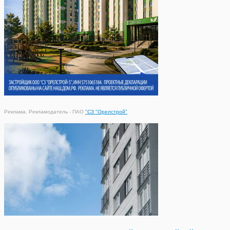
Реклама. Рекламодатель - ПАО
"СЗ "Орелстрой"