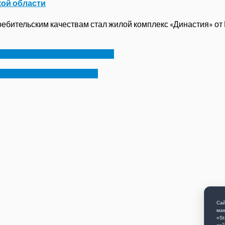
кой области
бительским качествам стал жилой комплекс «Династия» от ГК
ублей долга по коммуналке
 в дополнительные дни
Сай
мак
«St