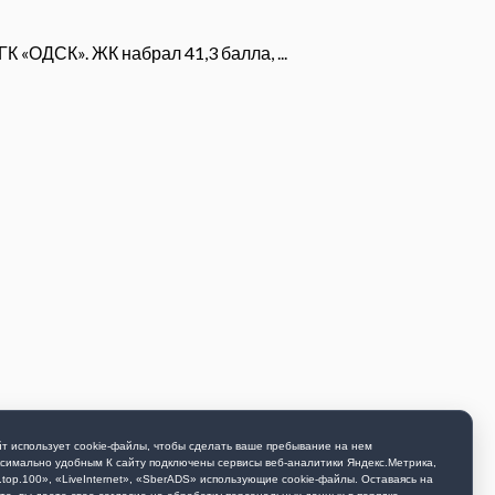
 «ОДСК». ЖК набрал 41,3 балла, ...
т использует cookie-файлы, чтобы сделать ваше пребывание на нем
симально удобным К cайту подключены сервисы веб-аналитики Яндекс.Метрика,
.top.100», «LiveInternet», «SberADS» использующиe cookie-файлы. Оставаясь на