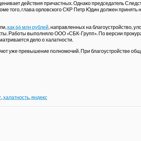
 оценивает действия причастных. Однако председатель След
Кроме того, глава орловского СКР Петр Юдин должен принят
ли,
как 66 млн рублей
, направленных на благоустройство, у
кты. Работы выполняло ООО «СБК-Групп». По версии прокур
атривается дело о халатности.
яют уже превышение полномочий. При благоустройстве общ
г
,
халатность
,
яндекс