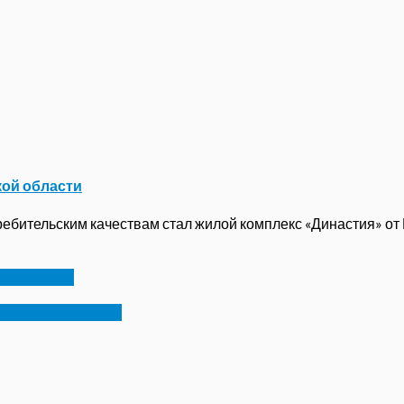
кой области
бительским качествам стал жилой комплекс «Династия» от ГК
ение Орла
 детские лагеря