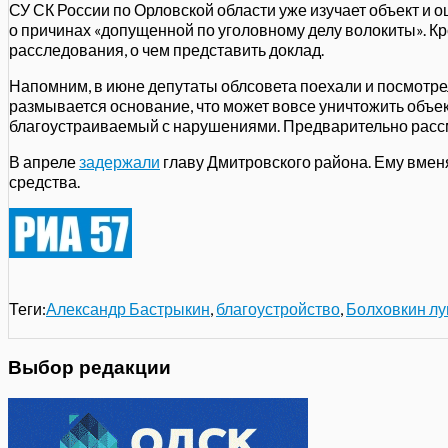
СУ СК России по Орловской области уже изучает объект и
о причинах «допущенной по уголовному делу волокиты». 
расследования, о чем представить доклад.
Напомним, в июне депутаты облсовета поехали и посмотре
размывается основание, что может вовсе уничтожить объе
благоустраиваемый с нарушениями. Предварительно рассм
В апреле
задержали
главу Дмитровского района. Ему вмен
средства.
Теги:
Александр Бастрыкин
,
благоустройство
,
Болховкин лу
Выбор редакции