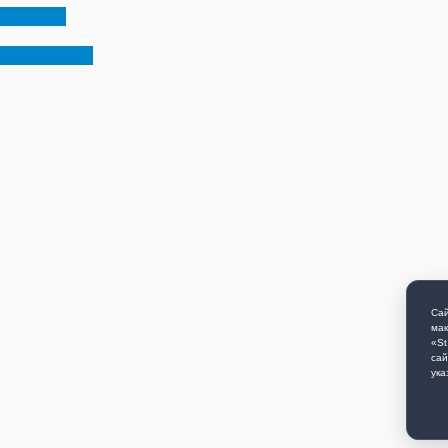
вижение
«одичалой»
Сай
мак
«St
сай
ука