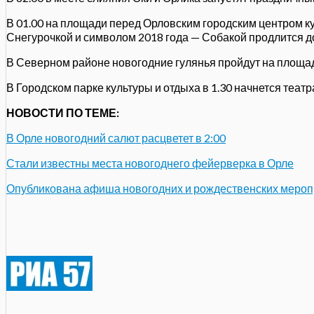
В 01.00 на площади перед Орловским городским центром к
Снегурочкой и символом 2018 года — Собакой продлится до
В Северном районе новогодние гулянья пройдут на площади
В Городском парке культуры и отдыха в 1.30 начнется теат
НОВОСТИ ПО ТЕМЕ:
В Орле новогодний салют расцветет в 2:00
Стали известны места новогоднего фейерверка в Орле
Опубликована афиша новогодних и рождественских мероп