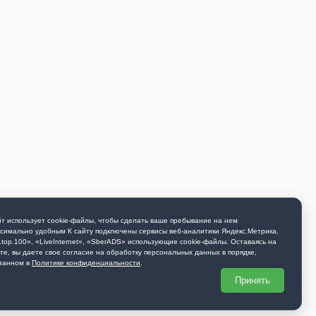
т использует cookie-файлы, чтобы сделать ваше пребывание на нем
симально удобным К cайту подключены сервисы веб-аналитики Яндекс.Метрика,
.top.100», «LiveInternet», «SberADS» использующиe cookie-файлы. Оставаясь на
те, вы даете свое согласие на обработку персональных данных в порядке,
занном в
Политике конфиденциальности
.
Принять