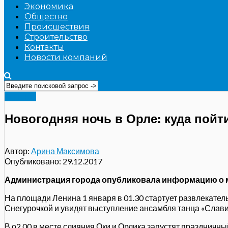
Экономика
Общество
Происшествия
Строительство
Контакты
Новости компаний
Главное
Новогодняя ночь в Орле: куда пойт
Автор:
Арина Максимова
Опубликовано:
29.12.2017
Администрация города опубликовала информацию о м
На площади Ленина 1 января в 01.30 стартует развлекате
Снегурочкой и увидят выступление ансамбля танца «Слави
В о2.00 в месте слияния Оки и Орлика запустят праздничн