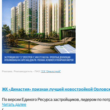
Реклама. Рекламодатель - ПАО
"СЗ "Орелстрой"
ЖК «Династия» признан лучшей новостройкой Орловс
По версии Единого Ресурса застройщиков, лидером по потре
Читать далее