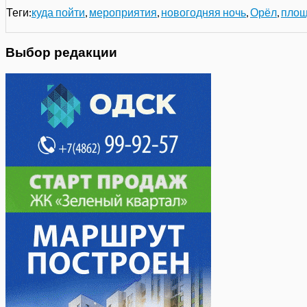
Теги:
куда пойти
,
мероприятия
,
новогодняя ночь
,
Орёл
,
площ
Выбор редакции