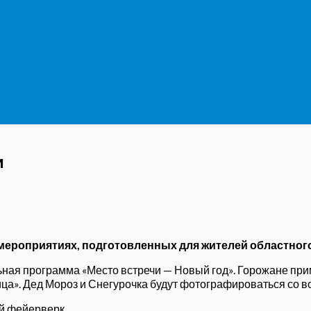
и
ероприятиях, подготовленных для жителей областного
льная программа «Место встречи — Новый год». Горожане пр
ца». Дед Мороз и Снегурочка будут фотографироваться со 
ый фейерверк.