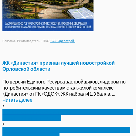
Реклама. Рекламодатель - ПАО
"СЗ "Орелстрой"
ЖК «Династия» признан лучшей новостройкой
Орловской области
По версии Единого Ресурса застройщиков, лидером по
потребительским качествам стал жилой комплекс
«Династия» от ГК «ОДСК». ЖК набрал 41,3 балла, ...
Читать далее
Мэрия Орла рассказала, какой палисадник можно
организовать в городе
В Орле обещают вывозить мусор с контейнерных
площадок ежедневно