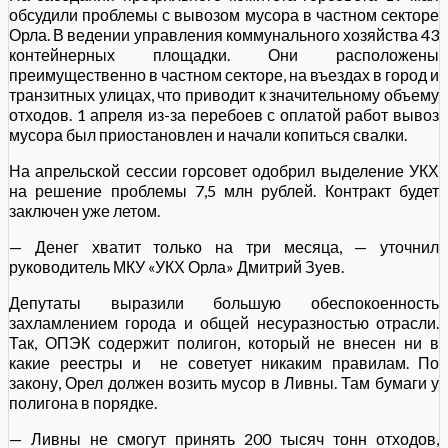
обсудили проблемы с вывозом мусора в частном секторе
Орла. В ведении управления коммунального хозяйства 43
контейнерных площадки. Они расположены
преимущественно в частном секторе, на въездах в город и
транзитных улицах, что приводит к значительному объему
отходов. 1 апреля из-за перебоев с оплатой работ вывоз
мусора был приостановлен и начали копиться свалки.
На апрельской сессии горсовет одобрил выделение УКХ
на решение проблемы 7,5 млн рублей. Контракт будет
заключен уже летом.
— Денег хватит только на три месяца, — уточнил
руководитель МКУ «УКХ Орла» Дмитрий Зуев.
Депутаты выразили большую обеспокоенность
захламлением города и общей несуразностью отрасли.
Так, ОПЭК содержит полигон, который не внесен ни в
какие реестры и не советует никаким правилам. По
закону, Орел должен возить мусор в Ливны. Там бумаги у
полигона в порядке.
— Ливны не смогут принять 200 тысяч тонн отходов,