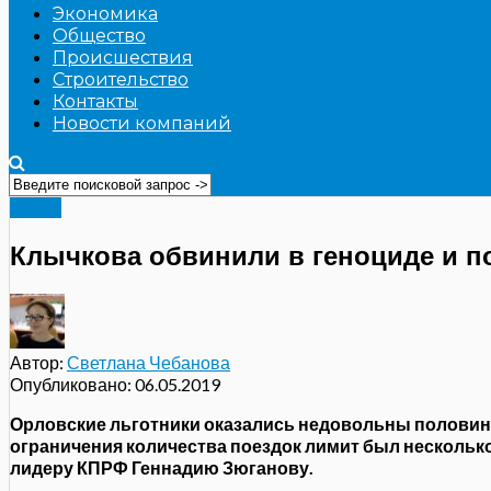
Экономика
Общество
Происшествия
Строительство
Контакты
Новости компаний
Видео
Клычкова обвинили в геноциде и п
Автор:
Светлана Чебанова
Опубликовано:
06.05.2019
Орловские льготники оказались недовольны половинч
ограничения количества поездок лимит был несколько
лидеру КПРФ Геннадию Зюганову.