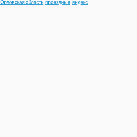
,
Орловская область
,
проездные
,
яндекс