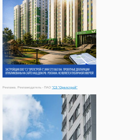
Реклама. Рекламодатель - ПАО
"СЗ "Орелстрой"