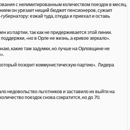
ования с нелимитированным количеством поездок в месяц.
нием он урезает нищий бюджет пенсионеров, сужает
убернатору: езжай туда, откуда и приехал и оставь
н из партии, так как не придерживается этой линии.
оддержки, «но в Орле не жизнь, а кривое зеркало».
знаю, какие там задумки, но лучше на Орловщине не
».
, который позорит коммунистическую партию». Лидера
ло недовольство льготников и заставило их выйти на
количество поездок снова сократится, но до 70.