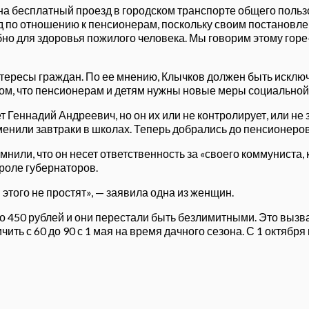
а бесплатный проезд в городском транспорте общего польз
 по отношению к пенсионерам, поскольку своим постановле
о для здоровья пожилого человека. Мы говорим этому горе-г
тересы граждан. По ее мнению, Клычков должен быть исключе
ом, что пенсионерам и детям нужны новые меры социальной п
Геннадий Андреевич, но он их или не контролирует, или не 
менили завтраки в школах. Теперь добрались до пенсионеров
нили, что он несет ответственность за «своего коммуниста
троле губернаторов.
этого не простят», — заявила одна из женщин.
 450 рублей и они перестали быть безлимитными. Это вызва
ть с 60 до 90 с 1 мая на время дачного сезона. С 1 октября 