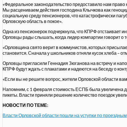
«Федеральное законодательство предоставило нам право н
Мы расцениваем действия господина Клычкова как геноцид
социальную среду пенсионеров, что катастрофически пагубн
Орловскую область в покое».
Одна из пенсионерок подчеркнула, что КПРФ отстаивает ин
Орловцы рады слышать, когда лидер компартии говорит о т
«Орловщина свято верит в коммунистов, которых присылает 
становится. Сначала у школьников отняли кусок хлеба – от
Орловцы пригласили Геннадия Зюганова на встречу и напом
КПРФ будут ждать с плакатами и надеются на беседу о кон
«Если вы не решите вопрос, жители Орловской области вам 
Напомним, с 1 февраля стоимость ЕСПБ была увеличена до
пикеты. Власти приняли решение количество поездок увеличи
НОВОСТИ ПО ТЕМЕ:
Власти Орловской области пошли на уступки по проездным