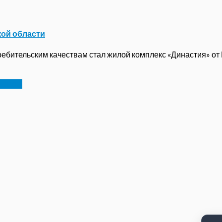
кой области
бительским качествам стал жилой комплекс «Династия» от ГК
 слон