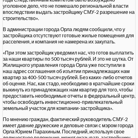
уголовное дело, что не помешало региональной власти
впоследствии выдать застройщику СМУ-2 разрешение на
строительство».
В администрации города Орла людям сообщили, что у
застройщика отсутствуют готовые жилые помещения для
расселения, и компания не намерена их закупать.
«При этом застройщик уведомил нас, что готов выплатить
за наши квартиры по 500 тысяч рублей. И это не шутка. От
Жилищного управления города Орла уже поступили в
наш адрес соглашения об изъятии принадлежащих нам
квартир за 400-500 тысяч рублей. Без каких-либо отчетов
об оценке. Нас, как стадо, необходимо в кратчайшие сроки
выкинуть из принадлежащих нам квартир для того, чтобы
предоставить необходимые отчеты в федеральный центр,
чтобы освободить инвестиционно-привлекательный
земельный участок для компании-застройщика».
По мнению граждан, фактический руководитель СМУ-2
имеет давние дружеские и деловые связи с мэром города
Орла Юрием Парахиным. Последний, используя свое
должностное положение, может оказывать застройщику