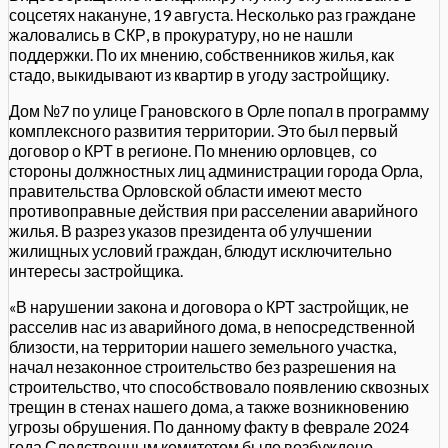
соцсетях накануне, 19 августа. Несколько раз граждане
жаловались в СКР, в прокуратуру, но не нашли
поддержки. По их мнению, собственников жилья, как
стадо, выкидывают из квартир в угоду застройщику.
Дом №7 по улице Грановского в Орле попал в программу
комплексного развития территории. Это был первый
договор о КРТ в регионе. По мнению орловцев, со
стороны должностных лиц администрации города Орла,
правительства Орловской области имеют место
противоправные действия при расселении аварийного
жилья. В разрез указов президента об улучшении
жилищных условий граждан, блюдут исключительно
интересы застройщика.
«В нарушении закона и договора о КРТ застройщик, не
расселив нас из аварийного дома, в непосредственной
близости, на территории нашего земельного участка,
начал незаконное строительство без разрешения на
строительство, что способствовало появлению сквозных
трещин в стенах нашего дома, а также возникновению
угрозы обрушения. По данному факту в феврале 2024
года Следственным комитетом было возбуждено