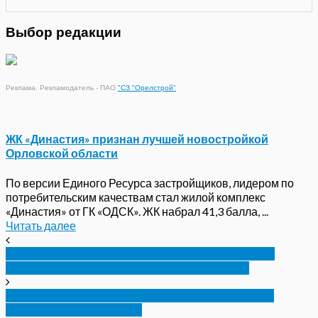
Выбор редакции
Реклама. Рекламодатель - ПАО
"СЗ "Орелстрой"
ЖК «Династия» признан лучшей новостройкой
Орловской области
По версии Единого Ресурса застройщиков, лидером по
потребительским качествам стал жилой комплекс
«Династия» от ГК «ОДСК». ЖК набрал 41,3 балла, ...
Читать далее
Семья волонтера, вывезшего Поддубного из
опасной зоны, переехала на Орловщину
Организация строительства кампуса в Орле
вызвала недовольство