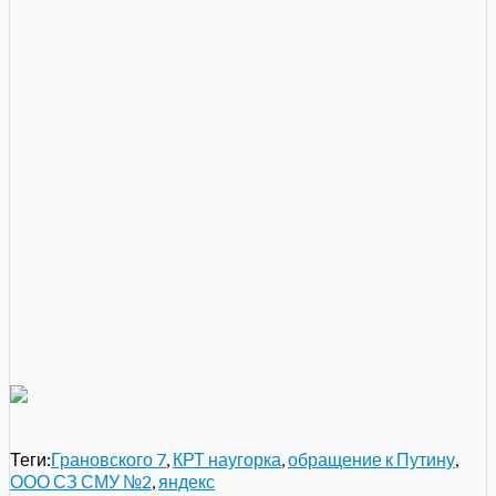
Теги:
Грановского 7
,
КРТ наугорка
,
обращение к Путину
,
ООО СЗ СМУ №2
,
яндекс