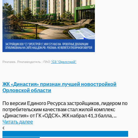
Реклама. Рекламодатель - ПАО
"СЗ "Орелстрой"
ЖК «Династия» признан лучшей новостройкой
Орловской области
По версии Единого Ресурса застройщиков, лидером по
потребительским качествам стал жилой комплекс
«Династия» от ГК «ОДСК». ЖК набрал 41,3 балла, ...
Читать далее
«Улицу обещаний» обещали отремонтировать к