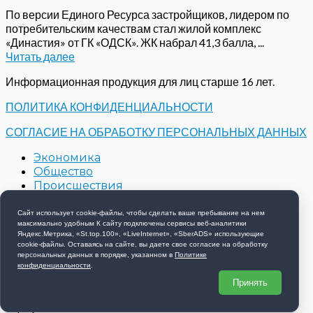
По версии Единого Ресурса застройщиков, лидером по
потребительским качествам стал жилой комплекс
«Династия» от ГК «ОДСК». ЖК набрал 41,3 балла, ...
Читать далее
Информационная продукция для лиц старше 16 лет.
ПОЛИТИКА КОНФИДЕНЦИАЛЬНОСТИ
СОГЛАСИЕ НА ОБРАБОТКУ ПЕРСОНАЛЬНЫХ ДАННЫХ
Экономика
Общество
Происшествия
Строительство
Контакты
Сайт использует cookie-файлы, чтобы сделать ваше пребывание на нем
максимально удобным К cайту подключены сервисы веб-аналитики
Новости компаний
Яндекс.Метрика, «St.top.100», «LiveInternet», «SberADS» использующиe
cookie-файлы. Оставаясь на сайте, вы даете свое согласие на обработку
Copyright © 2026 РИА 57 - Все права защищены
персональных данных в порядке, указанном в
Политике
конфиденциальности
.
Принять