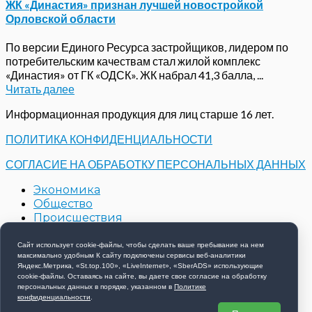
ЖК «Династия» признан лучшей новостройкой
Орловской области
По версии Единого Ресурса застройщиков, лидером по
потребительским качествам стал жилой комплекс
«Династия» от ГК «ОДСК». ЖК набрал 41,3 балла, ...
Читать далее
Информационная продукция для лиц старше 16 лет.
ПОЛИТИКА КОНФИДЕНЦИАЛЬНОСТИ
СОГЛАСИЕ НА ОБРАБОТКУ ПЕРСОНАЛЬНЫХ ДАННЫХ
Экономика
Общество
Происшествия
Строительство
Контакты
Сайт использует cookie-файлы, чтобы сделать ваше пребывание на нем
максимально удобным К cайту подключены сервисы веб-аналитики
Новости компаний
Яндекс.Метрика, «St.top.100», «LiveInternet», «SberADS» использующиe
cookie-файлы. Оставаясь на сайте, вы даете свое согласие на обработку
Copyright © 2026 РИА 57 - Все права защищены
персональных данных в порядке, указанном в
Политике
конфиденциальности
.