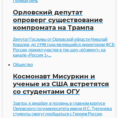
Прямая речь
Орловский депутат
опроверг существование
компромата на Трампа
Депутат Госдумы от Орловской области Николай
Ковалев, до 1998 года являвшийся директором ФСБ
России, принял участие в ток-шоу «60 минут» на
канале «Россия 1»....
Общество
Космонавт Мисуркин и
ученые из США встретятся
со студентами ОГУ
Завтра, 6 декабря, в полдень в главном корпусе
Орловского госуниверситета имени И.С. Тургенева
студенты смогут пообщаться с Героем России,