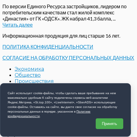
По версии Единого Ресурса застройщиков, лидером по
потребительским качествам стал жилой комплекс
«Династия» от ГК «ОДСК». ЖК набрал 41,3 балла, ...
Читать далее
Информационная продукция для лиц старше 16 лет.
ПОЛИТИКА КОНФИДЕНЦИАЛЬНОСТИ
СОГЛАСИЕ НА ОБРАБОТКУ ПЕРСОНАЛЬНЫХ ДАННЫХ
Экономика
Общество
Происшествия
Строительство
Контакты
Сайт использует cookie-файлы, чтобы сделать ваше пребывание на нем
максимально удобным К cайту подключены сервисы веб-аналитики
Новости компаний
Яндекс.Метрика, «St.top.100», «LiveInternet», «SberADS» использующиe
cookie-файлы. Оставаясь на сайте, вы даете свое согласие на обработку
Copyright © 2026 РИА 57 - Все права защищены
персональных данных в порядке, указанном в
Политике
конфиденциальности
.
Принять