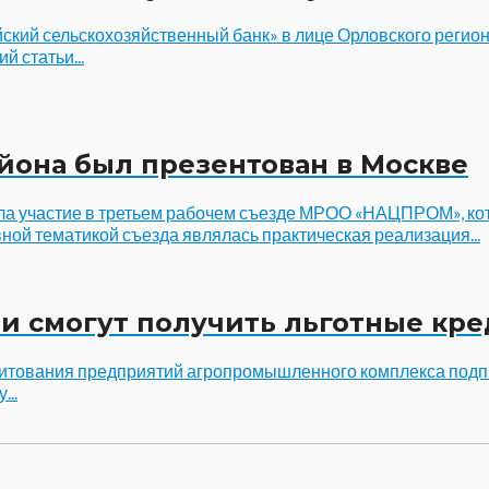
йский сельскохозяйственный банк» в лице Орловского реги
 статьи...
йона был презентован в Москве
ла участие в третьем рабочем съезде МРОО «НАЦПРОМ», ко
ой тематикой съезда являлась практическая реализация...
ии смогут получить льготные кр
дитования предприятий агропромышленного комплекса подп
...