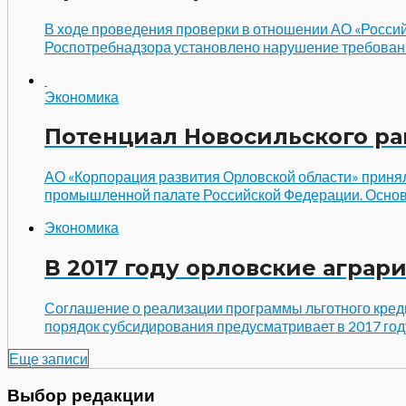
В ходе проведения проверки в отношении АО «Росси
Роспотребнадзора установлено нарушение требований
Экономика
Потенциал Новосильского ра
АО «Корпорация развития Орловской области» приня
промышленной палате Российской Федерации. Основн
Экономика
В 2017 году орловские аграр
Соглашение о реализации программы льготного кре
порядок субсидирования предусматривает в 2017 году
Еще записи
Выбор редакции