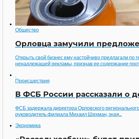
Общество
Орловца замучили предложе
Открыть свой бизнес ему настойчиво предлагали по
ненадлежащей рекламы, признав ее содержание прот
Происшествия
В ФСБ России рассказали о 
ФСБ задержала директора Орловского регионального
руководитель филиала Михаил Шихман, зная...
Экономика