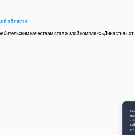
кой области
бительским качествам стал жилой комплекс «Династия» от ГК
Сай
мак
«St
сай
ука