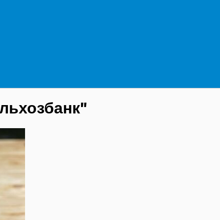
ельхозбанк"