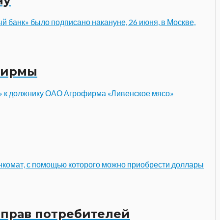
ну
 банк» было подписано накануне, 26 июня, в Москве,
фирмы
к» к должнику ОАО Агрофирма «Ливенское мясо»
нкомат, с помощью которого можно приобрести доллары
 прав потребителей