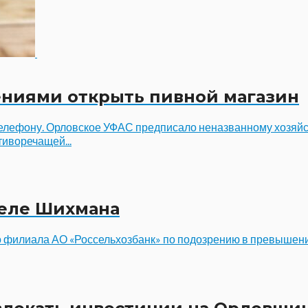
ниями открыть пивной магазин
 телефону. Орловское УФАС предписало неназванному хозяй
иворечащей...
деле Шихмана
 филиала АО «Россельхозбанк» по подозрению в превышен