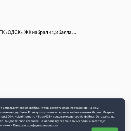
 «ОДСК». ЖК набрал 41,3 балла, ...
т использует cookie-файлы, чтобы сделать ваше пребывание на нем
симально удобным К cайту подключены сервисы веб-аналитики Яндекс.Метрика,
.top.100», «LiveInternet», «SberADS» использующиe cookie-файлы. Оставаясь на
те, вы даете свое согласие на обработку персональных данных в порядке,
занном в
Политике конфиденциальности
.