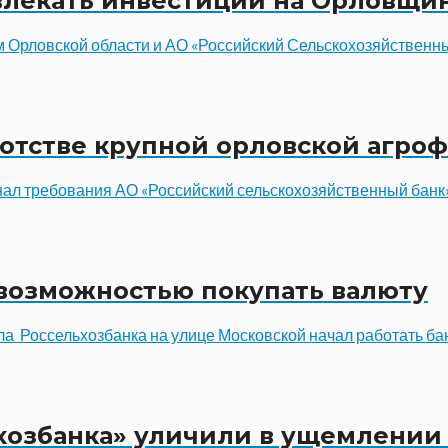
влекать инвестиции на Орловщи
Орловской области и АО «Российский Сельскохозяйственный
ротстве крупной орловской агро
знал требования АО «Российский сельскохозяйственный бан
 возможностью покупать валюту
а Россельхозбанка на улице Московской начал работать ба
хозбанка» уличили в ущемлении