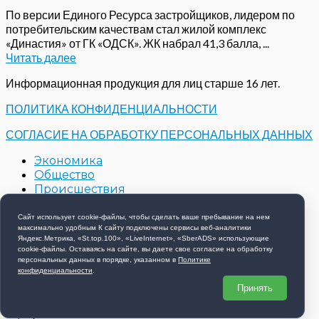
По версии Единого Ресурса застройщиков, лидером по
потребительским качествам стал жилой комплекс
«Династия» от ГК «ОДСК». ЖК набрал 41,3 балла, ...
Читать далее
Информационная продукция для лиц старше 16 лет.
ПОЛИТИКА КОНФИДЕНЦИАЛЬНОСТИ
СОГЛАСИЕ НА ОБРАБОТКУ ПЕРСОНАЛЬНЫХ ДАННЫХ
Экономика
Общество
Происшествия
Строительство
Контакты
Сайт использует cookie-файлы, чтобы сделать ваше пребывание на нем
максимально удобным К cайту подключены сервисы веб-аналитики
Новости компаний
Яндекс.Метрика, «St.top.100», «LiveInternet», «SberADS» использующиe
cookie-файлы. Оставаясь на сайте, вы даете свое согласие на обработку
Copyright © 2026 РИА 57 - Все права защищены
персональных данных в порядке, указанном в
Политике
конфиденциальности
.
Принять