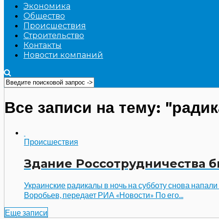
Экономика
Общество
Происшествия
Строительство
Контакты
Новости компаний
Все записи на тему: "ради
Происшествия
Здание Россотрудничества б
Украинские радикалы в ночь на субботу снова напали
Воробьев, передает РИА «Новости» По его...
Еще записи