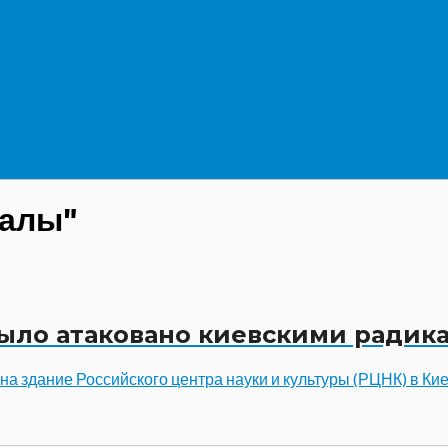
калы"
ыло атаковано киевскими радик
 на здание Российского центра науки и культуры (РЦНК) в К