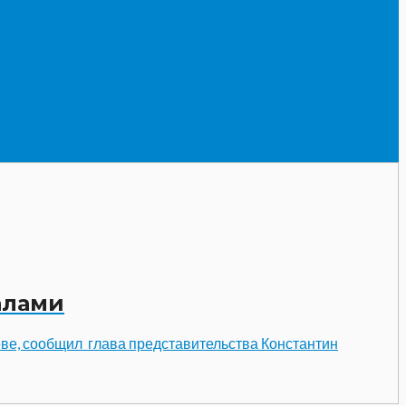
алами
иеве, сообщил глава представительства Константин