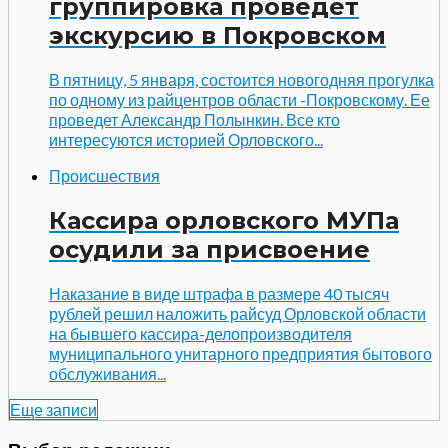
группировка проведет
экскурсию в Покровском
В пятницу, 5 января, состоится новогодняя прогулка
по одному из райцентров области -Покровскому. Ее
проведет Александр Полынкин. Все кто
интересуются историей Орловского...
Происшествия
Кассира орловского МУПа
осудили за присвоение
Наказание в виде штрафа в размере 40 тысяч
рублей решил наложить райсуд Орловской области
на бывшего кассира-делопроизводителя
муниципального унитарного предприятия бытового
обслуживания...
Еще записи