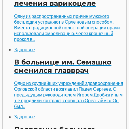
лечения варикоцеле
Одну из распространенных причин мужского
бесплодия устраняют в Орле новым способом.
Вместо традиционной полостной операции врачи
использовали эмболизацию: через крошечный
прокол в...
Здоровье
В больнице им. Семашко
сменился главврач
Одно из крупнейших учреждений здравоохранения
Орловской области возглавил Павел Сергеев. С
предыдущим руководителем Игорем Дробязгиным
не продлили контракт, сообщал «ОрелТаймс». Он
был...
Здоровье