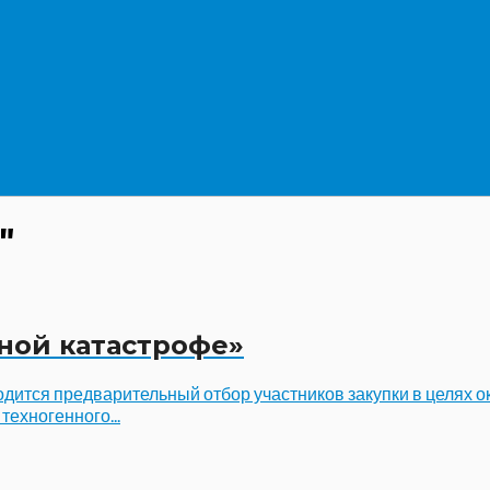
"
рной катастрофе»
дится предварительный отбор участников закупки в целях 
ехногенного...