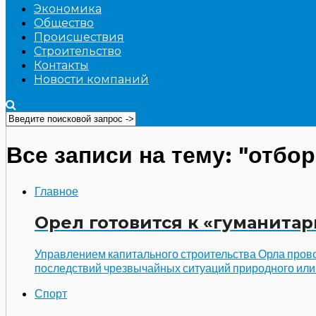
Экономика
Общество
Происшествия
Строительство
Контакты
Новости компаний
Все записи на тему: "отбор
Главное
Орел готовится к «гуманита
Управлением капитального строительства Орла прово
последствий чрезвычайных ситуаций природного или т
Спорт