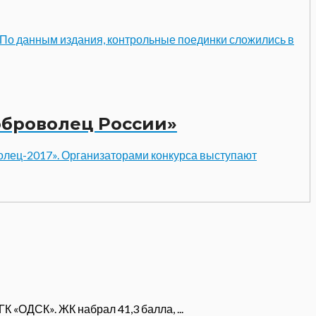
 По данным издания, контрольные поединки сложились в
оброволец России»
волец-2017». Организаторами конкурса выступают
 «ОДСК». ЖК набрал 41,3 балла, ...