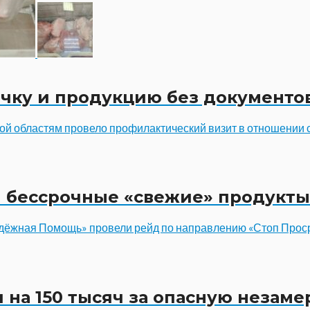
чку и продукцию без документо
ой областям провело профилактический визит в отношении 
и бессрочные «свежие» продукты
ёжная Помощь» провели рейд по направлению «Стоп Просро
 на 150 тысяч за опасную незаме