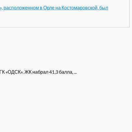
», расположенном в Орле на Костомаровской, был
 «ОДСК». ЖК набрал 41,3 балла, ...