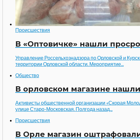
Происшествия
В «Оптовичке» нашли просро
Управление Россельхознадзора по Орловской и Курск
территории Орловской области. Мероприятие...
Общество
В орловском магазине нашл
Активисты общественной организации «Скорая Молод
улице Старо-Московская. Полгода назад...
Происшествия
В Орле магазин оштрафовали