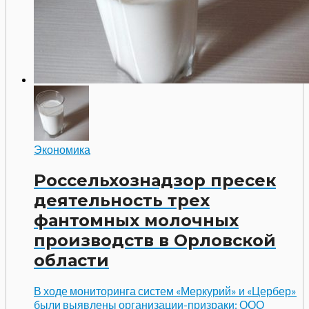
Экономика
Россельхознадзор пресек
деятельность трех
фантомных молочных
производств в Орловской
области
В ходе мониторинга систем «Меркурий» и «Цербер»
были выявлены организации-призраки: ООО