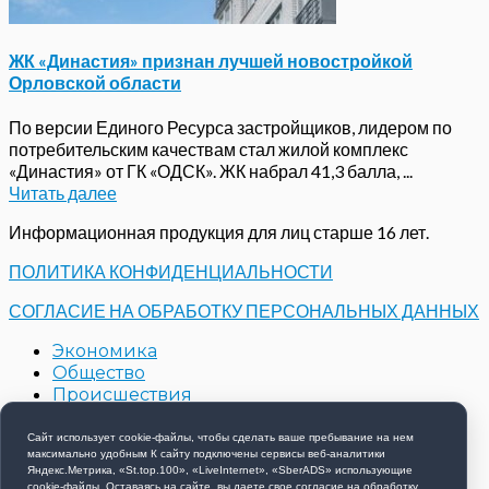
ЖК «Династия» признан лучшей новостройкой
Орловской области
По версии Единого Ресурса застройщиков, лидером по
потребительским качествам стал жилой комплекс
«Династия» от ГК «ОДСК». ЖК набрал 41,3 балла, ...
Читать далее
Информационная продукция для лиц старше 16 лет.
ПОЛИТИКА КОНФИДЕНЦИАЛЬНОСТИ
СОГЛАСИЕ НА ОБРАБОТКУ ПЕРСОНАЛЬНЫХ ДАННЫХ
Экономика
Общество
Происшествия
Строительство
Контакты
Сайт использует cookie-файлы, чтобы сделать ваше пребывание на нем
максимально удобным К cайту подключены сервисы веб-аналитики
Новости компаний
Яндекс.Метрика, «St.top.100», «LiveInternet», «SberADS» использующиe
cookie-файлы. Оставаясь на сайте, вы даете свое согласие на обработку