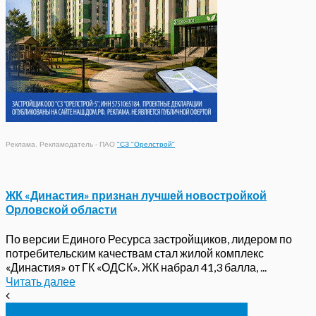
Реклама. Рекламодатель - ПАО
"СЗ "Орелстрой"
ЖК «Династия» признан лучшей новостройкой
Орловской области
По версии Единого Ресурса застройщиков, лидером по
потребительским качествам стал жилой комплекс
«Династия» от ГК «ОДСК». ЖК набрал 41,3 балла, ...
Читать далее
К строительству Банного моста обещали