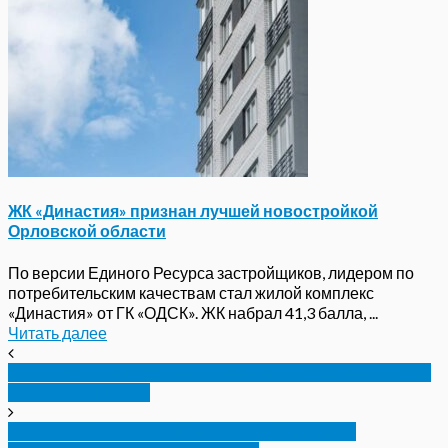
ЖК «Династия» признан лучшей новостройкой
Орловской области
По версии Единого Ресурса застройщиков, лидером по
потребительским качествам стал жилой комплекс
«Династия» от ГК «ОДСК». ЖК набрал 41,3 балла, ...
Читать далее
Названы сроки «разморозки» проблемных строек
в Орле и Ливнах
«Строительную компанию 57» уличили в