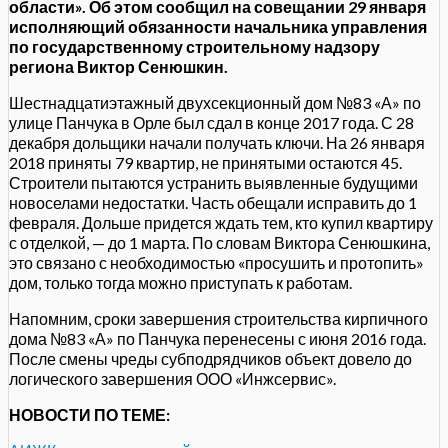
области». Об этом сообщил на совещании 29 января
исполняющий обязанности начальника управления
по государственному строительному надзору
региона Виктор Сенюшкин.
Шестнадцатиэтажный двухсекционный дом №83 «А» по
улице Панчука в Орле был сдал в конце 2017 года. С 28
декабря дольщики начали получать ключи. На 26 января
2018 приняты 79 квартир, не принятыми остаются 45.
Строители пытаются устранить выявленные будущими
новоселами недостатки. Часть обещали исправить до 1
февраля. Дольше придется ждать тем, кто купил квартиру
с отделкой, — до 1 марта. По словам Виктора Сенюшкина,
это связано с необходимостью «просушить и протопить»
дом, только тогда можно приступать к работам.
Напомним, сроки завершения строительства кирпичного
дома №83 «А» по Панчука перенесены с июня 2016 года.
После смены чреды субподрядчиков объект довело до
логического завершения ООО «Инжсервис».
НОВОСТИ ПО ТЕМЕ: