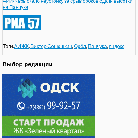
АИЖК взыскало неустойку за срыв сроков сдачи высотки
на Панчука
Теги:
АИЖК
,
Виктор Сенюшкин
,
Орёл
,
Панчука
,
яндекс
Выбор редакции