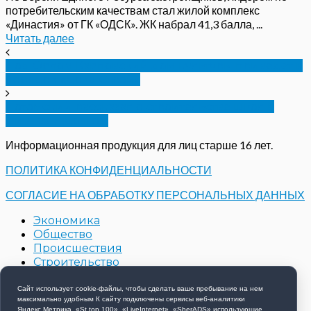
потребительским качествам стал жилой комплекс
«Династия» от ГК «ОДСК». ЖК набрал 41,3 балла, ...
Читать далее
Под Орлом Карповский дом культуры приведет в
порядок «Дока-Строй»
Потомский рассказал о строительстве школ в
Ливнах и Долгом
Информационная продукция для лиц старше 16 лет.
ПОЛИТИКА КОНФИДЕНЦИАЛЬНОСТИ
СОГЛАСИЕ НА ОБРАБОТКУ ПЕРСОНАЛЬНЫХ ДАННЫХ
Экономика
Общество
Происшествия
Строительство
Контакты
Новости компаний
Сайт использует cookie-файлы, чтобы сделать ваше пребывание на нем
максимально удобным К cайту подключены сервисы веб-аналитики
Яндекс.Метрика, «St.top.100», «LiveInternet», «SberADS» использующиe