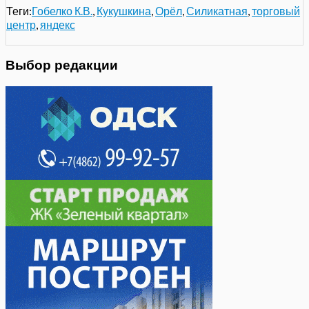
Теги:
Гобелко К.В.
,
Кукушкина
,
Орёл
,
Силикатная
,
торговый
центр
,
яндекс
Выбор редакции