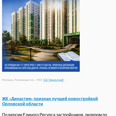
Реклама. Рекламодатель - ПАО
"СЗ "Орелстрой"
ЖК «Династия» признан лучшей новостройкой
Орловской области
По версии Единого Ресурса застройщиков, лидером по