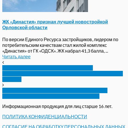
ЖК «Династия» признан лучшей новостройкой
Орловской области
По версии Единого Ресурса застройщиков, лидером по
потребительским качествам стал жилой комплекс
«Династия» от ГК «ОДСК». ЖК набрал 41,3 балла, ...
Читать далее
Клычков предложил «бить по рукам»
поджигателей мусорных полигонов в Орловской
области
Губернатор Орловской области рассказал о
поддержке других регионов топливом
Информационная продукция для лиц старше 16 лет.
ПОЛИТИКА КОНФИДЕНЦИАЛЬНОСТИ
СОГЛАСИЕ НА ОБРАБОТКУ ПЕРСОНАЛЬНЫХ ДАННЫХ