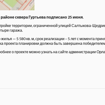
районе сквера Гуртьева подписано 25 июня.
тройке территории, ограниченной улицей Салтыкова-Щедрин
етыре гаража.
лья — 5 580 кв. м, срок реализации – 5 лет с момента при
ка проекта планировки должна быть завершена победителем 
бнее о проекте можно узнать на сайте администрации Орла