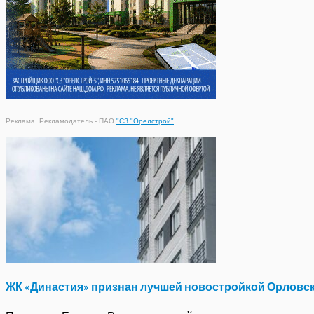
Реклама. Рекламодатель - ПАО
"СЗ "Орелстрой"
ЖК «Династия» признан лучшей новостройкой Орловс