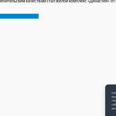
бительским качествам стал жилой комплекс «Династия» от ГК
ением реки Нугрь
Сай
мак
«St
сай
ука