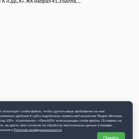
 «ОДСК». ЖК набрал 41,3 балла, ...
т использует cookie-файлы, чтобы сделать ваше пребывание на нем
симально удобным К cайту подключены сервисы веб-аналитики Яндекс.Метрика,
.top.100», «LiveInternet», «SberADS» использующиe cookie-файлы. Оставаясь на
те, вы даете свое согласие на обработку персональных данных в порядке,
занном в
Политике конфиденциальности
.
Принять