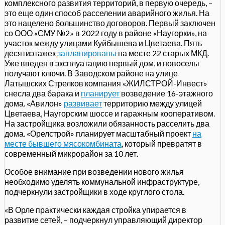
комплексного развития территорий, в первую очередь, –
это еще один способ расселении аварийного жилья. На
это нацелено большинство договоров. Первый заключен
со ООО «СМУ №2» в 2022 году в районе «Наугорки», на
участок между улицами Куйбышева и Цветаева. Пять
десятиэтажек
запланированы
на месте 22 старых МКД.
Уже введен в эксплуатацию первый дом, и новоселы
получают ключи. В Заводском районе на улице
Латышских Стрелков компания «ЖИЛСТРОЙ-Инвест»
снесла два барака и
планирует
возведение 16-этажного
дома. «Авилон»
развивает
территорию между улицей
Цветаева, Наугорским шоссе и гаражным кооперативом.
На застройщика возложили обязанность расселить два
дома. «Орелстрой» планирует масштабный проект
на
месте бывшего мясокомбината
, который превратят в
современный микрорайон за 10 лет.
Особое внимание при возведении нового жилья
необходимо уделять коммунальной инфраструктуре,
подчеркнули застройщики в ходе круглого стола.
«В Орле практически каждая стройка упирается в
развитие сетей, – подчеркнул управляющий директор