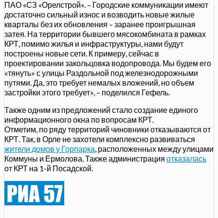
ПАО «СЗ «Орелстрой». – Городские коммуникации имеют
достаточно сильный износ и возводить новые жилые
кварталы без их обновления – заранее проигрышная
затея. На территории бывшего мясокомбината в рамках
КРТ, помимо жилья и инфраструктуры, нами будут
построены новые сети. К примеру, сейчас в
проектировании закольцовка водопровода. Мы будем его
«тянуть» с улицы Раздольной под железнодорожными
путями. Да, это требует немалых вложений, но объем
застройки этого требует», – поделился Гефель.
Также одним из предложений стало создание единого
информационного окна по вопросам КРТ.
Отметим, по ряду территорий чиновники отказываются от
КРТ. Так, в Орле не захотели комплексно развиваться
жители домов у Горпарка
, расположенных между улицами
Коммуны и Ермолова. Также администрация
отказалась
от КРТ на 1-й Посадской.