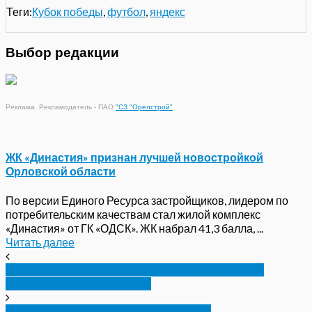
Теги:
Кубок победы
,
футбол
,
яндекс
Выбор редакции
Реклама. Рекламодатель - ПАО
"СЗ "Орелстрой"
ЖК «Династия» признан лучшей новостройкой
Орловской области
По версии Единого Ресурса застройщиков, лидером по
потребительским качествам стал жилой комплекс
«Династия» от ГК «ОДСК». ЖК набрал 41,3 балла, ...
Читать далее
Футболистки «ОрелГУ-2» стали первыми на
всероссийском турнире
В Орле поставили рекорд Победы