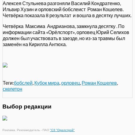
Алексея Стульнева разгоняли Василий Кондратенко,
Ильвир Хузин и орловский бобслеист Роман Кошелев.
Четвёрка показала 8 результат и вошла в десятку лучших.
Четвёрка Максима Андрианова, замкнула десятку . По
информации сайта «Орёлспорт», орловец Юрий Селихов
должен был участвовать в заезде, но из-за травмы был
заменён на Кирилла Антюха.
Теги:
бобслей
,
Кубок мира
,
орловец
,
Роман Кошелев
,
скелетон
Выбор редакции
Реклама. Рекламодатель - ПАО
"СЗ "Орелстрой"