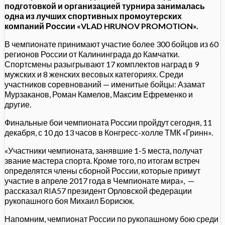
подготовкой и организацией турнира занималась
одна из лучших спортивных промоутерских
компаний России «VLAD HRUNOV PROMOTION».
В чемпионате принимают участие более 300 бойцов из 60
регионов России от Калининграда до Камчатки.
Спортсмены разыгрывают 17 комплектов наград в 9
мужских и 8 женских весовых категориях. Среди
участников соревнований — именитые бойцы: Азамат
Мурзаканов, Роман Камелов, Максим Ефременко и
другие.
Финальные бои чемпионата России пройдут сегодня, 11
декабря, с 10 до 13 часов в Конгресс-холле ТМК «Гринн».
«Участники чемпионата, занявшие 1-5 места, получат
звание мастера спорта. Кроме того, по итогам встреч
определятся члены сборной России, которые примут
участие в апреле 2017 года в Чемпионате мира», —
рассказал RIA57 президент Орловской федерации
рукопашного боя Михаил Борисюк.
Напомним, чемпионат России по рукопашному бою среди