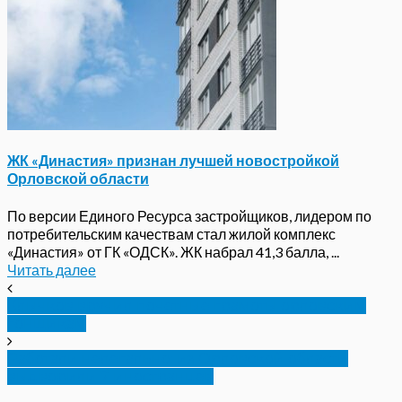
ЖК «Династия» признан лучшей новостройкой
Орловской области
По версии Единого Ресурса застройщиков, лидером по
потребительским качествам стал жилой комплекс
«Династия» от ГК «ОДСК». ЖК набрал 41,3 балла, ...
Читать далее
Клычков вручил почетные грамоты орловским
гонщикам
Работали нелегально: из Орловской области
выдворили 7 иностранцев