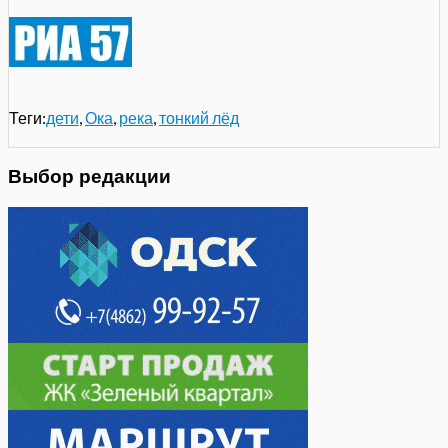
Теги:
дети
,
Ока
,
река
,
тонкий лёд
Выбор редакции