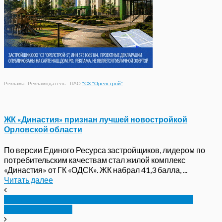
Реклама. Рекламодатель - ПАО
"СЗ "Орелстрой"
ЖК «Династия» признан лучшей новостройкой
Орловской области
По версии Единого Ресурса застройщиков, лидером по
потребительским качествам стал жилой комплекс
«Династия» от ГК «ОДСК». ЖК набрал 41,3 балла, ...
Читать далее
«Туалетную» плитку на Дворянке покрасили,
вышло не очень