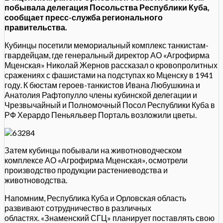
побывала делегация Посольства Республики Куба,
сообщает пресс-служба регионального
правительства.
Кубинцы посетили мемориальный комплекс танкистам-
гвардейцам, где генеральный директор АО «Агрофирма
Мценская» Николай Жернов рассказал о кровопролитных
сражениях с фашистами на подступах ко Мценску в 1941
году. К бюстам героев-танкистов Ивана Любушкина и
Анатолия Рафтопулло члены кубинской делегации и
Чрезвычайный и Полномочный Посол Республики Куба в
РФ Херардо Пеньяльвер Порталь возложили цветы.
Затем кубинцы побывали на животноводческом
комплексе АО «Агрофирма Мценская», осмотрели
производство продукции растениеводства и
животноводства.
Напомним, Республика Куба и Орловская область
развивают сотрудничество в различных
областях. «Знаменский СГЦ» планирует поставлять свою