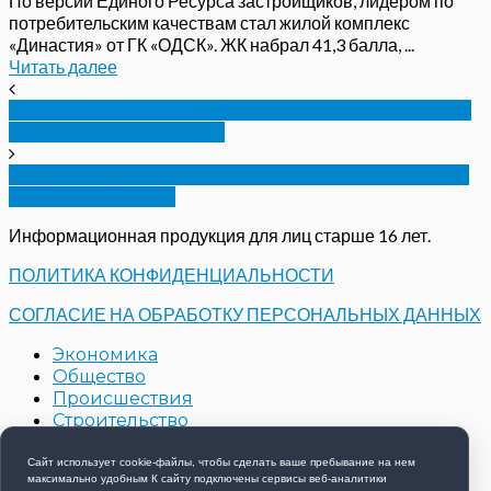
По версии Единого Ресурса застройщиков, лидером по
потребительским качествам стал жилой комплекс
«Династия» от ГК «ОДСК». ЖК набрал 41,3 балла, ...
Читать далее
В Орловской области освятили храм Смоленской
иконы Божией Матери
«Мисс-Орёл 2016»: в Орле завершились кастинги
конкурса красоты
Информационная продукция для лиц старше 16 лет.
ПОЛИТИКА КОНФИДЕНЦИАЛЬНОСТИ
СОГЛАСИЕ НА ОБРАБОТКУ ПЕРСОНАЛЬНЫХ ДАННЫХ
Экономика
Общество
Происшествия
Строительство
Контакты
Новости компаний
Сайт использует cookie-файлы, чтобы сделать ваше пребывание на нем
максимально удобным К cайту подключены сервисы веб-аналитики