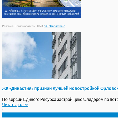
Реклама. Рекламодатель - ПАО
"СЗ "Орелстрой"
ЖК «Династия» признан лучшей новостройкой Орловс
По версии Единого Ресурса застройщиков, лидером по потре
Читать далее
Первые орловские призывники отправятся на служ