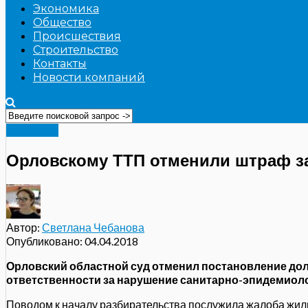
Экономика
Общество
Происшествия
Строительство
Контакты
Новости компаний
Общество
Орловскому ТТП отменили штраф з
Автор:
Светлана Чебанова
Опубликовано:
04.04.2018
Орловский областной суд отменил постановление дол
ответственности за нарушение санитарно-эпидемиол
Поводом к началу разбирательства послужила жалоба жильц