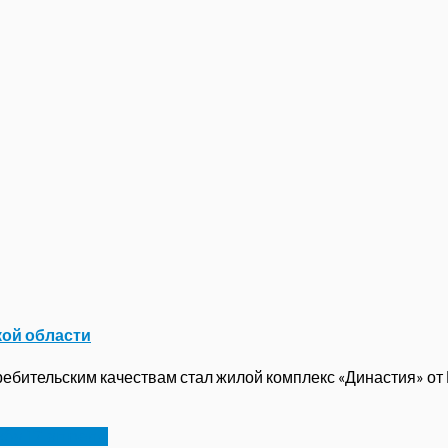
кой области
бительским качествам стал жилой комплекс «Династия» от ГК
бу 17 апреля