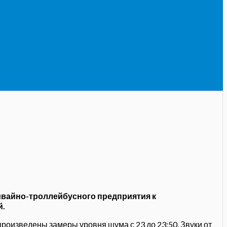
мвайно-троллейбусного предприятия к
й.
роизведены замеры уровня шума с 23 до 23:50. Звуки от