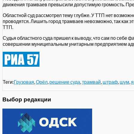
движения трамваев превысили допустимую громкость. Пре
Областной суд рассмотрел тему глубже. У ТТП нет возможн
проводятся. Лишить город трамваев невозможно, так как э
ТТП.
Судья областного суда пришел к выводу, что сам по себе
совершении муниципальным унитарным предприятием адм
Теги:
Грузовая
,
Орёл
,
решение суда
,
трамвай
,
штраф
,
шум
,
я
Выбор редакции