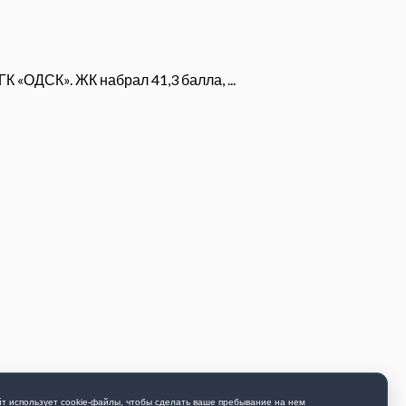
 «ОДСК». ЖК набрал 41,3 балла, ...
т использует cookie-файлы, чтобы сделать ваше пребывание на нем