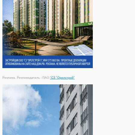
Реклама. Рекламодатель - ПАО
"СЗ "Орелстрой"