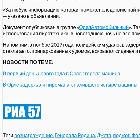
«За любую информацию, которая поможет следствию найти в
— указано в объявлении.
Документ опубликован в группе «
ОрелАвтомобильный
». Т
использования пиротехники: в новогоднюю ночь не все по
Напомним, в ноябре 2017 года полицейским удалось заде
стекла авто, припаркованных у домов, вскрывал сиденья и 
НОВОСТИ ПО ТЕМЕ:
В первый день нового года в Орле сгорела машина
В Орле задержали пиромана, спалившего четыре машины
Теги:
вознаграждение
,
Генерала Родина
,
Джета
,
поджог
,
Фол