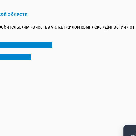
кой области
бительским качествам стал жилой комплекс «Династия» от ГК
вской базе вакансий
х младенцев
Сай