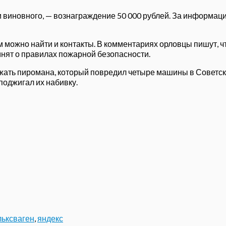
иновного, — вознаграждение 50 000 рублей. За информацию 
ам можно найти и контакты.
В комментариях орловцы пишут, ч
мнят о правилах пожарной безопасности.
ржать пиромана, который повредил четыре машины в Советс
поджигал их набивку.
ьксваген
,
яндекс