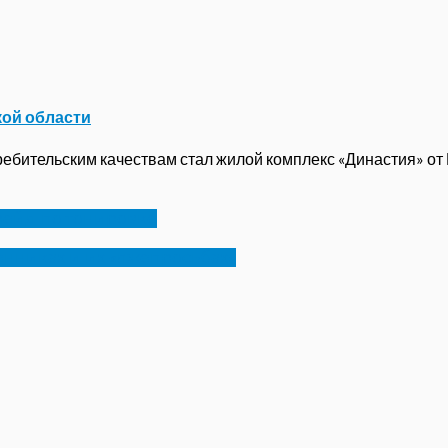
кой области
бительским качествам стал жилой комплекс «Династия» от ГК
рейд по тонировке
нниках и их «лжепросьбах»