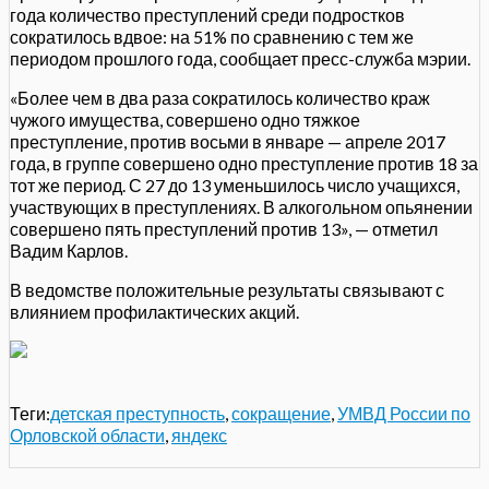
года количество преступлений среди подростков
сократилось вдвое: на 51% по сравнению с тем же
периодом прошлого года, сообщает пресс-служба мэрии.
«Более чем в два раза сократилось количество краж
чужого имущества, совершено одно тяжкое
преступление, против восьми в январе — апреле 2017
года, в группе совершено одно преступление против 18 за
тот же период. С 27 до 13 уменьшилось число учащихся,
участвующих в преступлениях. В алкогольном опьянении
совершено пять преступлений против 13», — отметил
Вадим Карлов.
В ведомстве положительные результаты связывают с
влиянием профилактических акций.
Теги:
детская преступность
,
сокращение
,
УМВД России по
Орловской области
,
яндекс