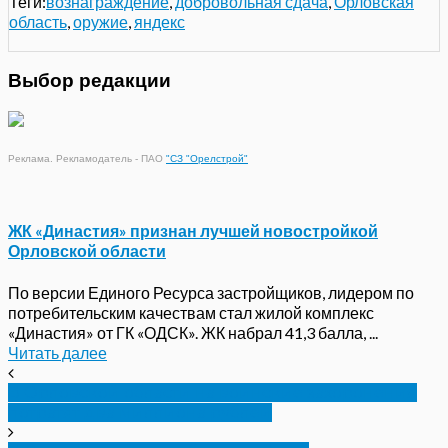
Теги:
вознаграждение
,
добровольная сдача
,
Орловская
область
,
оружие
,
яндекс
Выбор редакции
Реклама. Рекламодатель - ПАО
"СЗ "Орелстрой"
ЖК «Династия» признан лучшей новостройкой
Орловской области
По версии Единого Ресурса застройщиков, лидером по
потребительским качествам стал жилой комплекс
«Династия» от ГК «ОДСК». ЖК набрал 41,3 балла, ...
Читать далее
В Орловской области на воинские захоронения
потратят два миллиона рублей