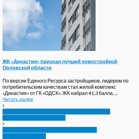
ЖК «Династия» признан лучшей новостройкой
Орловской области
По версии Единого Ресурса застройщиков, лидером по
потребительским качествам стал жилой комплекс
«Династия» от ГК «ОДСК». ЖК набрал 41,3 балла, ...
Читать далее
Более полумиллиона туристов посетили
Орловщину в 2025 году
От орловцев ждут предложений по
благоустройству