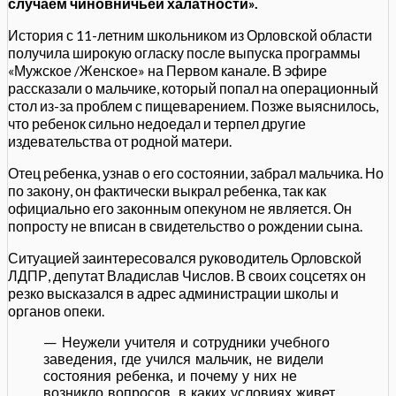
случаем чиновничьей халатности».
История с 11-летним школьником из Орловской области
получила широкую огласку после выпуска программы
«Мужское /Женское» на Первом канале. В эфире
рассказали о мальчике, который попал на операционный
стол из-за проблем с пищеварением. Позже выяснилось,
что ребенок сильно недоедал и терпел другие
издевательства от родной матери.
Отец ребенка, узнав о его состоянии, забрал мальчика. Но
по закону, он фактически выкрал ребенка, так как
официально его законным опекуном не является. Он
попросту не вписан в свидетельство о рождении сына.
Ситуацией заинтересовался руководитель Орловской
ЛДПР, депутат Владислав Числов. В своих соцсетях он
резко высказался в адрес администрации школы и
органов опеки.
— Неужели учителя и сотрудники учебного
заведения, где учился мальчик, не видели
состояния ребенка, и почему у них не
возникло вопросов, в каких условиях живет