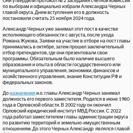
Они утвердили протокол № 2 заседания счетной комиссии
по выборам и официально избрали Александра Черных
главой округа. Днем вступления его в должность
постановили считать 25 ноября 2024 года.
Александр Черных уже занимал этот пост в качестве
исполняющего обязанности с августа, после ухода
Романа Жукова. Заявки на участие в отборе на пост главы
принимались в октябре, затем прошел заключительный
отбор претендентов, где они презентовали свои
программы. Обязательным было наличие высшего
образования и опыта в области государственного или
муниципального управления, экономики, финансов и
хозяйственного управления, знание Конституции РФ и
федеральных законов.
До
назначения
и.о. главы Александр Черных занимал
должность его первого заместителя. Родился в июне 1980
года в Орловской области. В 2002 году он окончил
Орловский юридический институт МВД России. С 2022
года работал заместителем главы администрации округа
по развитию территорий и земельно-имущественным
отношениям. До этого Черных Александр являлся главой